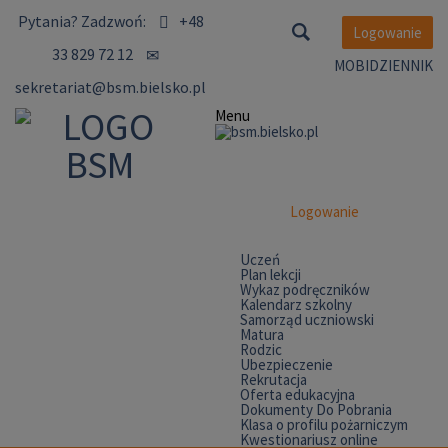
Pytania?
Zadzwoń:
+48
Logowanie
33 829 72 12
MOBIDZIENNIK
sekretariat@bsm.bielsko.pl
Menu
Logowanie
Uczeń
Plan lekcji
Wykaz podręczników
Kalendarz szkolny
Samorząd uczniowski
Matura
Rodzic
Ubezpieczenie
Rekrutacja
Oferta edukacyjna
Dokumenty Do Pobrania
Klasa o profilu pożarniczym
Kwestionariusz online