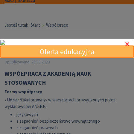
Klasa pożarnicza
Jesteś tutaj:
Start
Współprace
Współprace
×
Oferta edukacyjna
Opublikowano: 20.09.2023
WSPÓŁPRACA Z AKADEMIĄ NAUK
STOSOWANYCH
Formy współpracy
• Udział /fakultatywny/ w warsztatach prowadzonych przez
wykładowców ANSBB:
językowych
z zagadnień bezpieczeństwo wewnętrznego
z zagadnień prawnych