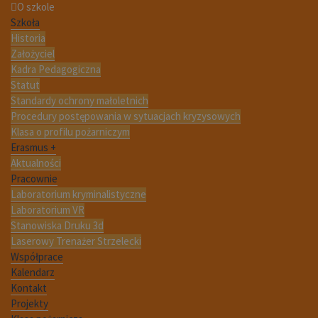
O szkole
Szkoła
Historia
Założyciel
Kadra Pedagogiczna
Statut
Standardy ochrony małoletnich
Procedury postępowania w sytuacjach kryzysowych
Klasa o profilu pożarniczym
Erasmus +
Aktualności
Pracownie
Laboratorium kryminalistyczne
Laboratorium VR
Stanowiska Druku 3d
Laserowy Trenażer Strzelecki
Współprace
Kalendarz
Kontakt
Projekty