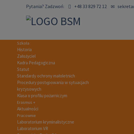
Pytania?
Zadzwoń:
+48 33 829 72 12
sekreta
Szkoła
Historia
Założyciel
Kadra Pedagogiczna
Statut
Standardy ochrony małoletnich
Procedury postępowania w sytuacjach
kryzysowych
Klasa o profilu pożarniczym
Erasmus +
Aktualności
Pracownie
Laboratorium kryminalistyczne
Laboratorium VR