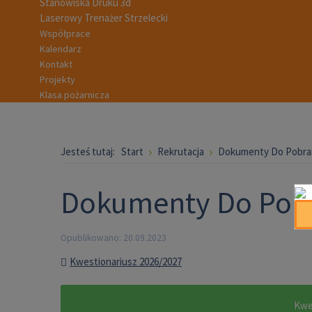
Stanowiska Druku 3d
Laserowy Trenażer Strzelecki
Współprace
Kalendarz
Kontakt
Projekty
Klasa pożarnicza
Jesteś tutaj:
Start
Rekrutacja
Dokumenty Do Pobra
Dokumenty Do Pob
Opublikowano: 20.09.2023
Kwestionariusz 2026/2027
Kwe