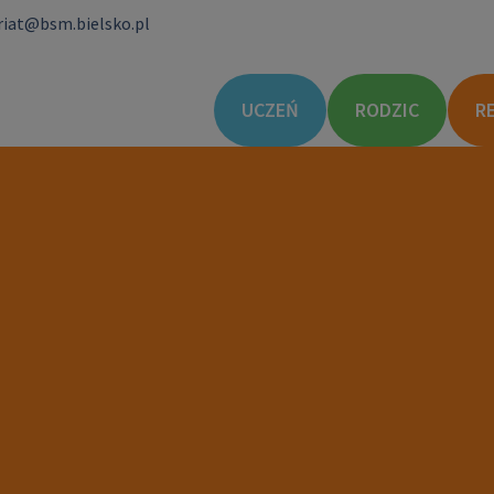
riat@bsm.bielsko.pl
UCZEŃ
RODZIC
R