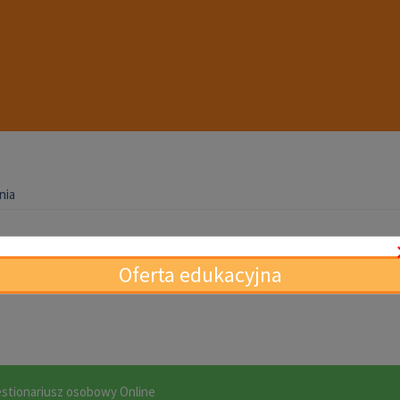
nia
rania
Oferta edukacyjna
stionariusz osobowy Online