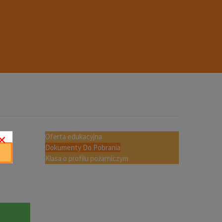
×
Oferta edukacyjna
Dokumenty Do Pobrania
Klasa o profilu pożarniczym