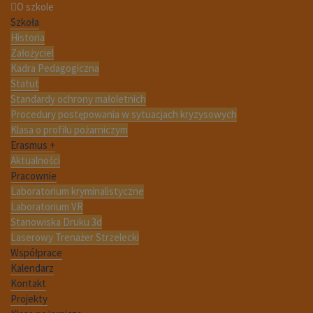
O szkole
Szkoła
Historia
Założyciel
Kadra Pedagogiczna
Statut
Standardy ochrony małoletnich
Procedury postępowania w sytuacjach kryzysowych
Klasa o profilu pożarniczym
Erasmus +
Aktualności
Pracownie
Laboratorium kryminalistyczne
Laboratorium VR
Stanowiska Druku 3d
Laserowy Trenażer Strzelecki
Współprace
Kalendarz
Kontakt
Projekty