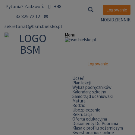
Pytania?
Zadzwoń:
+48
Logowanie
33 829 72 12
MOBIDZIENNIK
sekretariat@bsm.bielsko.pl
Menu
Logowanie
Uczeń
Plan lekcji
Wykaz podręczników
Kalendarz szkolny
Samorząd uczniowski
Matura
Rodzic
Ubezpieczenie
Rekrutacja
Oferta edukacyjna
Dokumenty Do Pobrania
Klasa o profilu pożarniczym
Kwestionariusz online