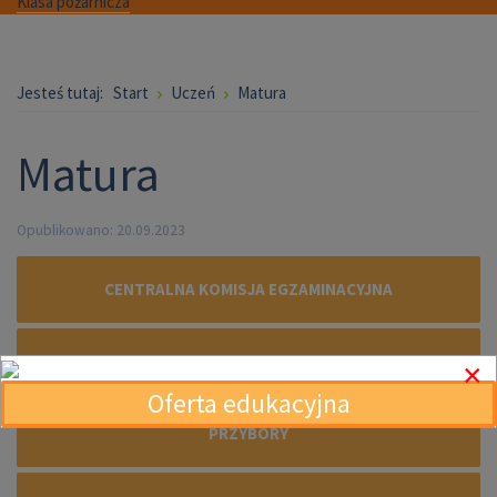
Klasa pożarnicza
Jesteś tutaj:
Start
Uczeń
Matura
Matura
Opublikowano: 20.09.2023
CENTRALNA KOMISJA EGZAMINACYJNA
OKRĘGOWA KOMISJA EGZAMINACYJNA
×
Oferta edukacyjna
PRZYBORY