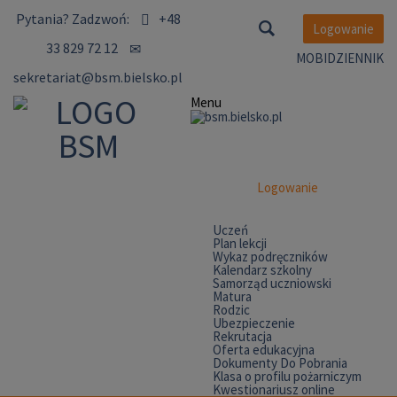
Pytania?
Zadzwoń:
+48
Logowanie
33 829 72 12
MOBIDZIENNIK
sekretariat@bsm.bielsko.pl
Menu
Logowanie
Uczeń
Plan lekcji
Wykaz podręczników
Kalendarz szkolny
Samorząd uczniowski
Matura
Rodzic
Ubezpieczenie
Rekrutacja
Oferta edukacyjna
Dokumenty Do Pobrania
Klasa o profilu pożarniczym
Kwestionariusz online