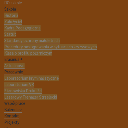
O szkole
Szkoła
Historia
Założyciel
Kadra Pedagogiczna
Statut
Standardy ochrony małoletnich
Procedury postępowania w sytuacjach kryzysowych
Klasa o profilu pożarniczym
Erasmus +
Aktualności
Pracownie
Laboratorium kryminalistyczne
Laboratorium VR
Stanowiska Druku 3d
Laserowy Trenażer Strzelecki
Współprace
Kalendarz
Kontakt
Projekty