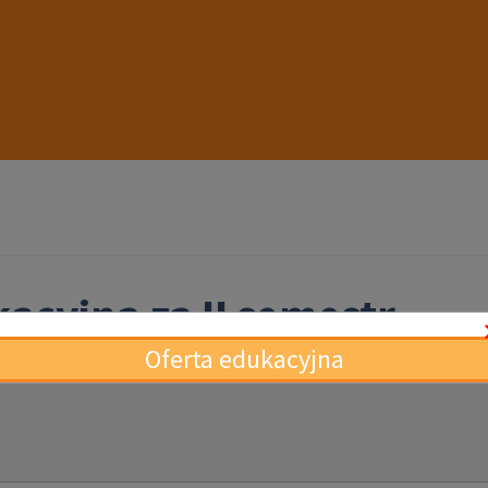
kacyjna za II semestr
Oferta edukacyjna