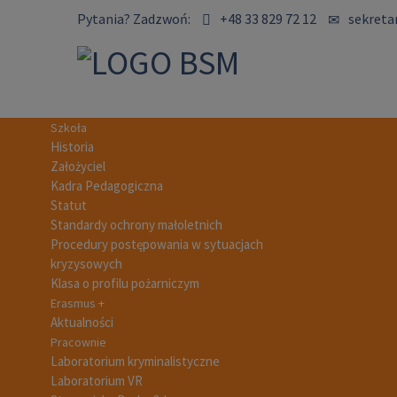
Pytania?
Zadzwoń:
+48 33 829 72 12
sekreta
Szkoła
Historia
Założyciel
Kadra Pedagogiczna
Statut
Standardy ochrony małoletnich
Procedury postępowania w sytuacjach
kryzysowych
Klasa o profilu pożarniczym
Erasmus +
Aktualności
Pracownie
Laboratorium kryminalistyczne
Laboratorium VR