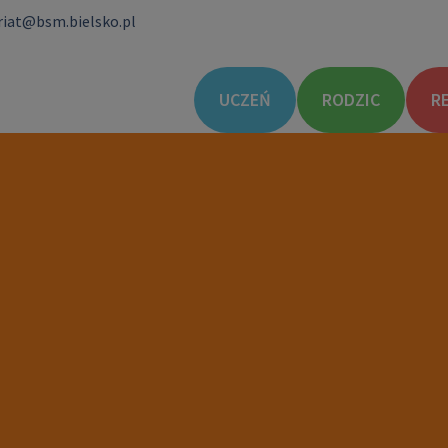
riat@bsm.bielsko.pl
UCZEŃ
RODZIC
R