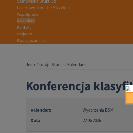
Stanowiska Druku 3d
Laserowy Trenażer Strzelecki
Współprace
Kalendarz
Kontakt
Projekty
Klasa pożarnicza
Jesteś tutaj:
Start
Kalendarz
Konferencja klasyfi
Kalendarz
Wydarzenia BSM
Data
22.06.2026