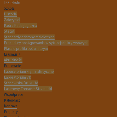
O szkole
Szkoła
Historia
Założyciel
Kadra Pedagogiczna
Statut
Standardy ochrony małoletnich
Procedury postępowania w sytuacjach kryzysowych
Klasa o profilu pożarniczym
Erasmus +
Aktualności
Pracownie
Laboratorium kryminalistyczne
Laboratorium VR
Stanowiska Druku 3d
Laserowy Trenażer Strzelecki
Współprace
Kalendarz
Kontakt
Projekty