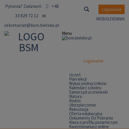
Pytania?
Zadzwoń:
+48
Logowanie
33 829 72 12
MOBIDZIENNIK
sekretariat@bsm.bielsko.pl
Menu
Logowanie
Uczeń
Plan lekcji
Wykaz podręczników
Kalendarz szkolny
Samorząd uczniowski
Matura
Rodzic
Ubezpieczenie
Rekrutacja
Oferta edukacyjna
Dokumenty Do Pobrania
Klasa o profilu pożarniczym
Kwestionariusz online