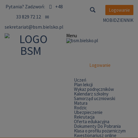
Pytania?
Zadzwoń:
+48
Logowanie
33 829 72 12
MOBIDZIENNIK
sekretariat@bsm.bielsko.pl
Menu
Logowanie
Uczeń
Plan lekcji
Wykaz podręczników
Kalendarz szkolny
Samorząd uczniowski
Matura
Rodzic
Ubezpieczenie
Rekrutacja
Oferta edukacyjna
Dokumenty Do Pobrania
Klasa o profilu pożarniczym
Kwestionariusz online