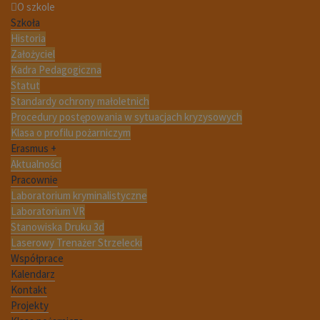
O szkole
Szkoła
Historia
Założyciel
Kadra Pedagogiczna
Statut
Standardy ochrony małoletnich
Procedury postępowania w sytuacjach kryzysowych
Klasa o profilu pożarniczym
Erasmus +
Aktualności
Pracownie
Laboratorium kryminalistyczne
Laboratorium VR
Stanowiska Druku 3d
Laserowy Trenażer Strzelecki
Współprace
Kalendarz
Kontakt
Projekty