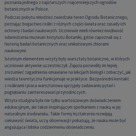
poznania jednego z najstarszych i najcenniejszych ogrodów
botanicznych w Polsce.
Podczas pobytu młodzież zwiedzała teren Ogrodu Botanicznego,
poznając bogactwo roślin z różnych części świata oraz zasady ich
ochrony i badań naukowych. Uczniowie mieli również możliwość
odwiedzenia muzeum Instytutu Botaniki, gdzie zapoznali się z
historią badań botanicznych oraz unikatowymi zbiorami
naukowymi.
Istotnym elementem wizyty były warsztaty botaniczne, w których
uczniowie aktywnie uczestniczyli. Zajęcia pozwoliły im lepiej
zrozumieć zagadnienia omawiane na lekcjach biologii i zobaczyć, jak
wiedza teoretyczna funkcjonuje w praktyce. Bezpośredni kontakt
z roślinami i praca warsztatowa sprzyjały zadawaniu pytań i
pogłębianiu zainteresowań przyrodniczych.
Wizyta studyjna była nie tylko wartościowym doświadczeniem
edukacyjnym, ale także inspirującym spotkaniem z nauką w jej
naturalnym środowisku. Takie formy kształcenia rozwijają
ciekawość świata, uczą obserwacji i pokazują, że nauka może być
angażująca i bliska codziennemu doświadczeniu.